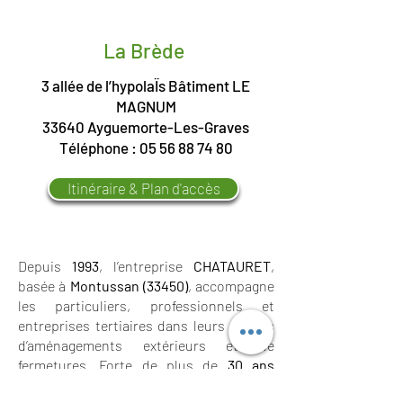
La Brède
3 allée de l’hypolaÏs Bâtiment LE
MAGNUM
33640 Ayguemorte-Les-Graves
Téléphone :
05 56 88 74 80
Itinéraire & Plan d'accès
Depuis
1993
, l’entreprise
CHATAURET
,
basée à
Montussan (33450)
, accompagne
les particuliers, professionnels et
entreprises tertiaires dans leurs projets
d’aménagements extérieurs et de
fermetures. Forte de plus de
30 ans
d’expérience
et d’une équipe de
35