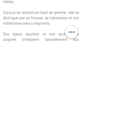
météo.
Conçue en aluminium haut de gamme, elle se
distingue par sa finesse, sa robustesse et son
esthétisme sans compromis.
Ses lignes épurées et son architecture
soignée s’intègrent naturellement aux
environnements les plus élégants, qu’il
s’agisse d’une villa moderne, d’une demeure de
caractère ou d’un espace professionnel haut
standing.