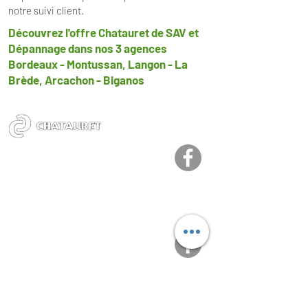
notre suivi client.
Découvrez l'offre Chatauret de SAV et
Dépannage dans nos 3 agences
Bordeaux - Montussan, Langon - La
Brède, Arcachon - Biganos
​Agence Montussan
16, chemin le Mare
33450 Montussan​
Tél :
05 33 06 35 69
​Agence Biganos
203 A avenue de la Côte d’Argent
33380 Biganos
Tél :
05 33 06 35 70