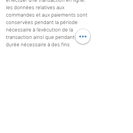
les données relatives aux
commandes et aux paiements sont
conservées pendant la période
nécessaire à l'exécution de la
transaction ainsi que pendant la
durée nécessaire à des fins
probatoire et de gestion des
contentieux.
4. Vos droits
Conformément à la loi Informatique
et Libertés du 6 janvier 1978
modifiée, vous disposez de droits
d'accès, de rectification,
d'effacement, d'opposition au ou de
limitation du traitement de vos
données, de retrait de votre
consentement et vous disposez