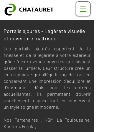
Portails ajourés -
Légèreté visuelle
et ouverture maîtrisée
Les portails ajourés apportent de la
finesse et de la légèreté à votre extérieur
grâce à leurs zones ouvertes qui laissent
passer la lumière. Leur structure crée un
jeu graphique qui allège la façade tout en
conservant une impression d’équilibre et
d’harmonie. Idéals pour les entrées
accueillantes, ils permettent d’ouvrir
visuellement l’espace tout en conservant
un style soigné et moderne.
Nos Partenaires : KSM, La Toulousaine,
Kostum, Ferplay