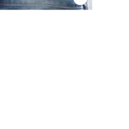
3 juil.
2 min de lecture
Moustiquaires en Gironde : la
solution efficace et durable
contre les moustiques
Installation de moustiquaires sur mesure pour